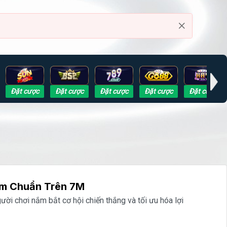
ược
Đặt cược
Đặt cược
Đặt cược
Đặt cược
Đặt cư
em Chuẩn Trên 7M
ười chơi nắm bắt cơ hội chiến thắng và tối ưu hóa lợi