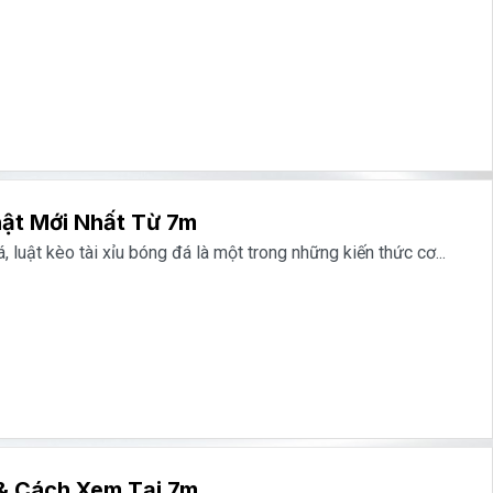
hật Mới Nhất Từ 7m
, luật kèo tài xỉu bóng đá là một trong những kiến thức cơ...
& Cách Xem Tại 7m