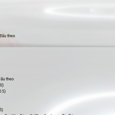
 đấu theo
đấu theo
50)
0.5)
5)