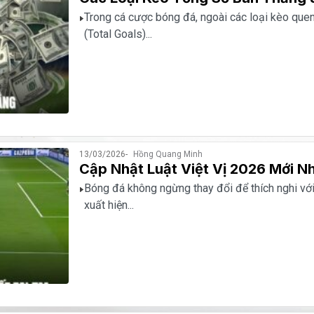
Trong cá cược bóng đá, ngoài các loại kèo quen
(Total Goals)...
13/03/2026
Hồng Quang Minh
Cập Nhật Luật Việt Vị 2026 Mới N
Bóng đá không ngừng thay đổi để thích nghi với 
xuất hiện...