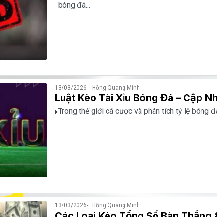
bóng đá...
13/03/2026
Hồng Quang Minh
Luật Kèo Tài Xỉu Bóng Đá – Cập N
Trong thế giới cá cược và phân tích tỷ lệ bóng đá
13/03/2026
Hồng Quang Minh
Các Loại Kèo Tổng Số Bàn Thắng 