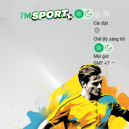
Cài đặt
Chế độ sáng tối
Múi giờ
GMT +7
-11
-10
-9
-8
-7
-6
-5
-4.5
-4