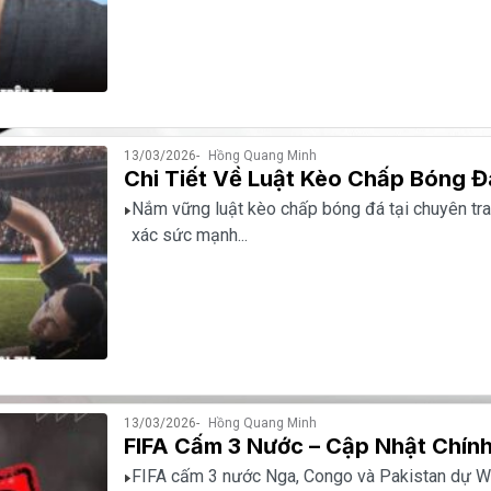
13/03/2026
Hồng Quang Minh
Chi Tiết Về Luật Kèo Chấp Bóng Đ
Nắm vững luật kèo chấp bóng đá tại chuyên tra
xác sức mạnh...
13/03/2026
Hồng Quang Minh
FIFA Cấm 3 Nước – Cập Nhật Chính
FIFA cấm 3 nước Nga, Congo và Pakistan dự Wor