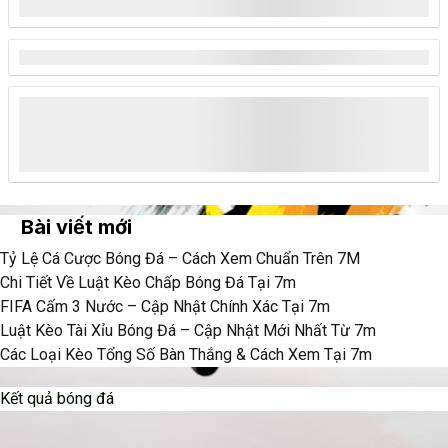
Bài viết mới
Tỷ Lệ Cá Cược Bóng Đá – Cách Xem Chuẩn Trên 7M
Chi Tiết Về Luật Kèo Chấp Bóng Đá Tại 7m
FIFA Cấm 3 Nước – Cập Nhật Chính Xác Tại 7m
Luật Kèo Tài Xỉu Bóng Đá – Cập Nhật Mới Nhất Từ 7m
Các Loại Kèo Tổng Số Bàn Thắng & Cách Xem Tại 7m
Kết quả bóng đá