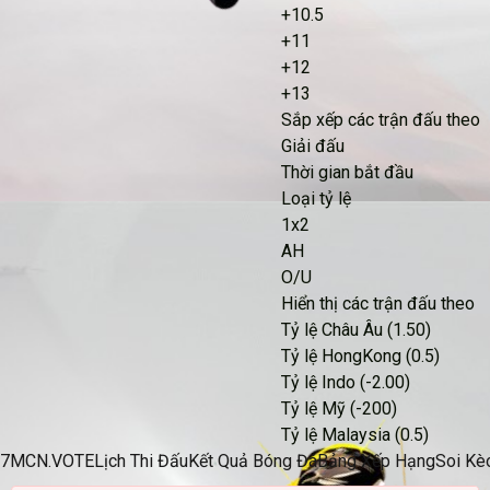
+10.5
+11
+12
+13
Sắp xếp các trận đấu theo
Giải đấu
Thời gian bắt đầu
Loại tỷ lệ
1x2
AH
O/U
Hiển thị các trận đấu theo
Tỷ lệ Châu Âu (1.50)
Tỷ lệ HongKong (0.5)
Tỷ lệ Indo (-2.00)
Tỷ lệ Mỹ (-200)
Tỷ lệ Malaysia (0.5)
7MCN.VOTE
Lịch Thi Đấu
Kết Quả Bóng Đá
Bảng Xếp Hạng
Soi Kè