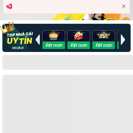
t cược
Đặt cược
Đặt cược
Đặt cược
Đặt cược
Đặt cư
Xem tất cả