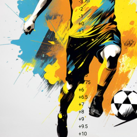
-3
-2
-1
+0
+1
+2
+3
+3.5
+4
+5
+5.5
+5.75
+6
+6.5
+7
+8
+9
+9.5
+10