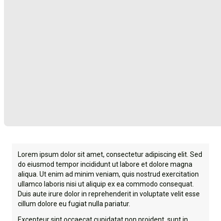
Lorem ipsum dolor sit amet, consectetur adipiscing elit. Sed
do eiusmod tempor incididunt ut labore et dolore magna
aliqua. Ut enim ad minim veniam, quis nostrud exercitation
ullamco laboris nisi ut aliquip ex ea commodo consequat.
Duis aute irure dolor in reprehenderit in voluptate velit esse
cillum dolore eu fugiat nulla pariatur.
Excepteur sint occaecat cupidatat non proident, sunt in