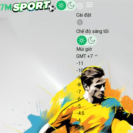
Cài đặt
Chế độ sáng tối
Múi giờ
GMT +7
-11
-10
-9
-8
-7
-6
-5
-4.5
-4
-3.5