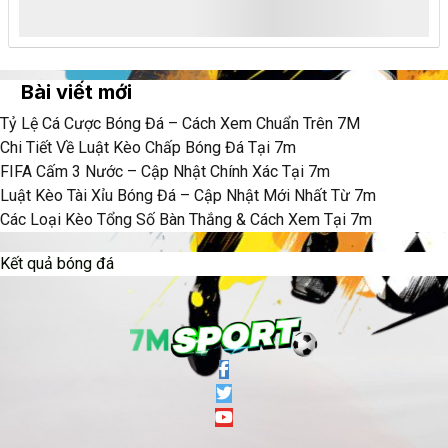
Bài viết mới
Tỷ Lệ Cá Cược Bóng Đá – Cách Xem Chuẩn Trên 7M
Chi Tiết Về Luật Kèo Chấp Bóng Đá Tại 7m
FIFA Cấm 3 Nước – Cập Nhật Chính Xác Tại 7m
Luật Kèo Tài Xỉu Bóng Đá – Cập Nhật Mới Nhất Từ 7m
Các Loại Kèo Tổng Số Bàn Thắng & Cách Xem Tại 7m
Kết quả bóng đá