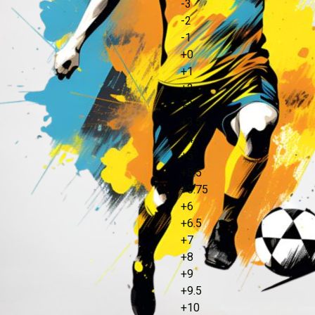
-3
-2
-1
+0
+1
+2
+3
+3.5
+4
+5
+5.5
+5.75
+6
+6.5
+7
+8
+9
+9.5
+10