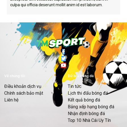
culpa qui officia deserunt mollit anim id est laborum.
Về chúng tôi
Dữ liệu bóng đá
Điều khoản dịch vụ
Tin tức
Chính sách bảo mật
Lịch thi đấu bóng đá
Liên hệ
Kết quả bóng đá
Bảng xếp hạng bóng đá
Nhận định bóng đá
Top 10 Nhà Cái Uy Tín