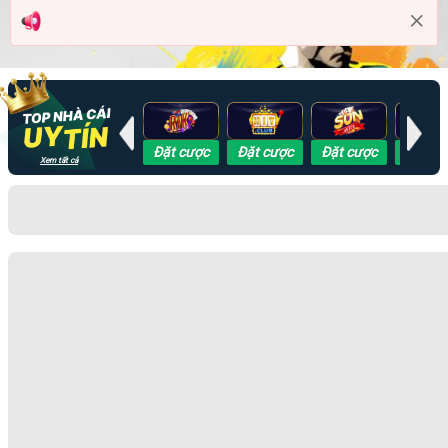
t cược
Đặt cược
Đặt cược
Đặt cược
Đặt cược
Đặt cư
Xem tất cả