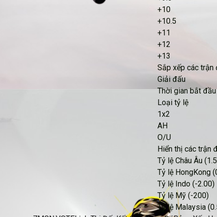
+10
+10.5
+11
+12
+13
Sắp xếp các trận
Giải đấu
Thời gian bắt đầu
Loại tỷ lệ
1x2
AH
O/U
Hiển thị các trận 
Tỷ lệ Châu Âu (1.
Tỷ lệ HongKong (
Tỷ lệ Indo (-2.00)
Tỷ lệ Mỹ (-200)
Tỷ lệ Malaysia (0.