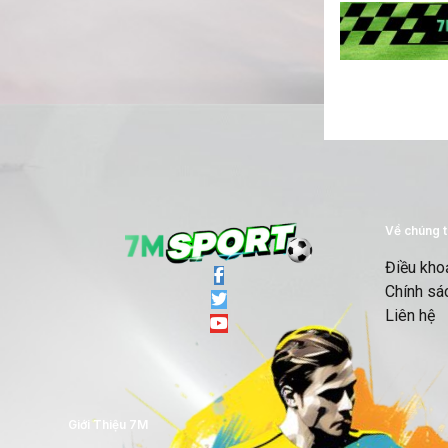
Về chúng t
Điều kho
Chính sá
Liên hệ
Giới Thiệu 7M