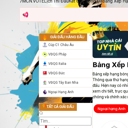
7MCN.VOTE
Lịch Thi Đấu
Kết Quả Bóng Đá
Bảng Xếp H
GIẢI ĐẤU HÀNG ĐẦU
Cúp C1 Châu Âu
t cược
Đặt cược
Đặt cược
Đặt cược
Đặt cược
Đặt cược
Đặt
VĐQG Pháp
Xem tất cả
Bảng Xếp 
VĐQG Italia
VĐQG Đức
Bảng xếp hạng bóng đ
Thông qua thứ hạng,
VĐQG Tây Ban Nha
đấu. Hiện nay có nh
xem chi tiết, trực 
Ngoại Hạng Anh
chóng và chính xác 
TẤT CẢ GIẢI ĐẤU
Ngoại hạng Anh