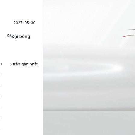
2027-05-30
Đội bóng
5 trận gần nhất
▲
▼
0
0
0
0
0
0