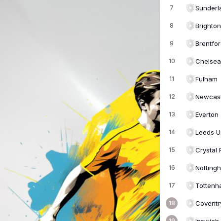
Sunderl
7
Brighto
8
Brentfo
9
Chelsea
10
Fulham
11
Newcast
12
Everton
13
Leeds U
14
Crystal 
15
Notting
16
Tottenh
17
Coventr
18
Ipswich
19