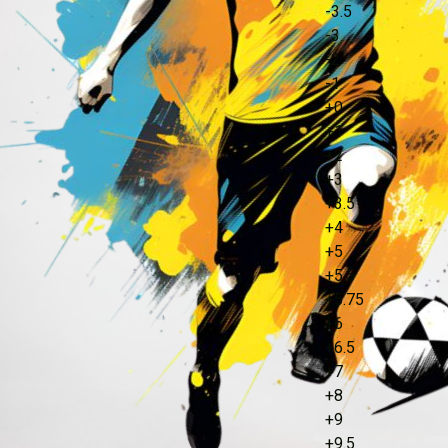
-3.5
-3
-2
-1
+0
+1
+2
+3
+3.5
+4
+5
+5.5
+5.75
+6
+6.5
+7
+8
+9
+9.5