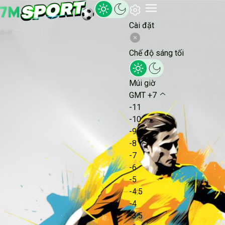
Cài đặt
Chế độ sáng tối
Múi giờ
GMT +7
-11
-10
-9
-8
-7
-6
-5
-4.5
-4
-3.5