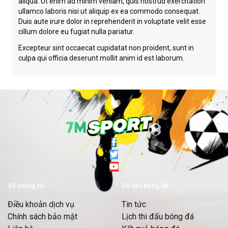
aliqua. Ut enim ad minim veniam, quis nostrud exercitation
ullamco laboris nisi ut aliquip ex ea commodo consequat.
Duis aute irure dolor in reprehenderit in voluptate velit esse
cillum dolore eu fugiat nulla pariatur.
Excepteur sint occaecat cupidatat non proident, sunt in
culpa qui officia deserunt mollit anim id est laborum.
Về chúng tôi
Dữ liệu bóng đá
Điều khoản dịch vụ
Tin tức
Chính sách bảo mật
Lịch thi đấu bóng đá