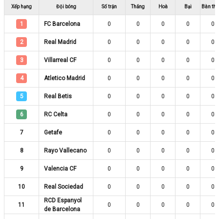
Xếp hạng
Đội bóng
Số trận
Thắng
Hoà
Bại
Bàn th
1
FC Barcelona
0
0
0
0
0
2
Real Madrid
0
0
0
0
0
3
Villarreal CF
0
0
0
0
0
4
Atletico Madrid
0
0
0
0
0
5
Real Betis
0
0
0
0
0
6
RC Celta
0
0
0
0
0
7
Getafe
0
0
0
0
0
8
Rayo Vallecano
0
0
0
0
0
9
Valencia CF
0
0
0
0
0
10
Real Sociedad
0
0
0
0
0
RCD Espanyol
11
0
0
0
0
0
de Barcelona