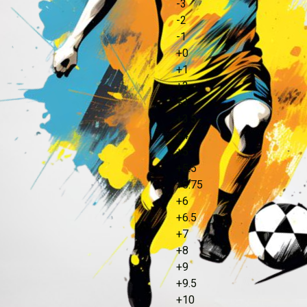
-3
-2
-1
+0
+1
+2
+3
+3.5
+4
+5
+5.5
+5.75
+6
+6.5
+7
+8
+9
+9.5
+10