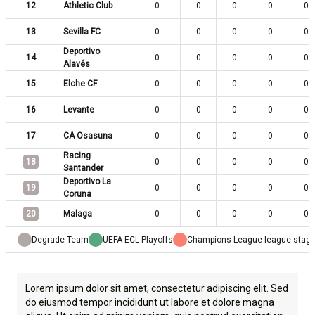
12
Athletic Club
0
0
0
0
0
13
Sevilla FC
0
0
0
0
0
Deportivo
14
0
0
0
0
0
Alavés
15
Elche CF
0
0
0
0
0
16
Levante
0
0
0
0
0
17
CA Osasuna
0
0
0
0
0
Racing
18
0
0
0
0
0
Santander
Deportivo La
19
0
0
0
0
0
Coruna
20
Malaga
0
0
0
0
0
Degrade Team
UEFA ECL Playoffs
Champions League league stag
Lorem ipsum dolor sit amet, consectetur adipiscing elit. Sed
do eiusmod tempor incididunt ut labore et dolore magna