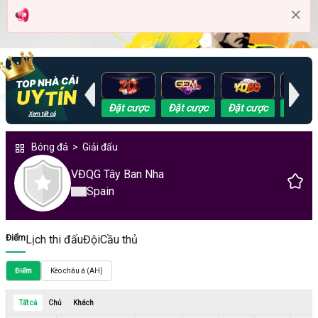
t cược
Đặt cược
Đặt cược
Đặt cược
Đặt cược
Đặt cư
Xem tất cả
Bóng đá > Giải đấu
VĐQG Tây Ban Nha
Spain
Điểm
Lịch thi đấu
Đội
Cầu thủ
Điểm
Kèo châu á (AH)
Tất cả
Chủ
Khách