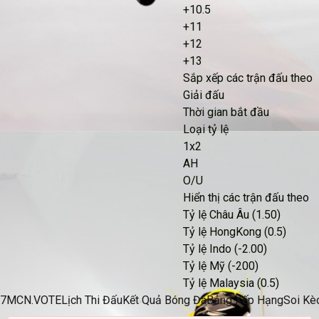
+10.5
+11
+12
+13
Sắp xếp các trận đấu theo
Giải đấu
Thời gian bắt đầu
Loại tỷ lệ
1x2
AH
O/U
Hiển thị các trận đấu theo
Tỷ lệ Châu Âu (1.50)
Tỷ lệ HongKong (0.5)
Tỷ lệ Indo (-2.00)
Tỷ lệ Mỹ (-200)
Tỷ lệ Malaysia (0.5)
7MCN.VOTE
Lịch Thi Đấu
Kết Quả Bóng Đá
Bảng Xếp Hạng
Soi Kè